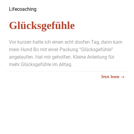
Life­coach­ing
Glücksgefühle
Vor kurzen hat­te ich einen echt doofen Tag, dann kam
mein Hund Bo mit ein­er Pack­ung “Glücks­ge­füh­le”
ange­laufen. Hat mir geholfen. Kleine Anleitung für
mehr Glücks­ge­füh­le im All­t­ag.
Jet­zt lesen