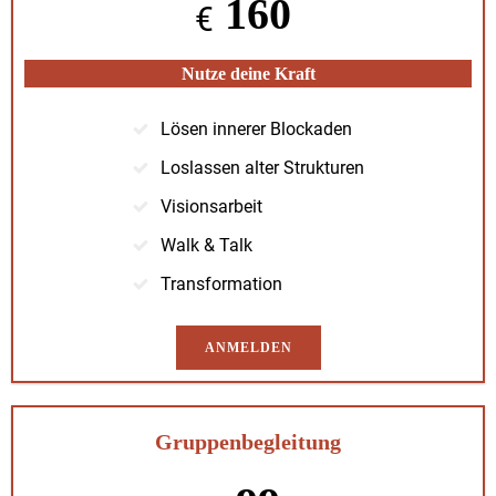
160
€
Nutze deine Kraft
Lösen inner­er Block­aden
Loslassen alter Struk­turen
Vision­sar­beit
Walk & Talk
Trans­for­ma­tion
ANMELDEN
Gruppenbegleitung