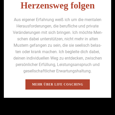
Herzensweg folgen
Aus eigen­er Erfahrung weiß ich um die men­tal­en
Her­aus­forderun­gen, die beru­fliche und pri­vate
Verän­derun­gen mit sich brin­gen. Ich möchte Men­
schen dabei unter­stützen, nicht mehr in alten
Mustern gefan­gen zu sein, die sie seel­isch belas­
ten oder krank machen. Ich begleite dich dabei,
deinen indi­vidu­ellen Weg zu ent­deck­en, zwis­chen
per­sön­lich­er Erfül­lung, Leis­tungsanspruch und
gesellschaftlich­er Erwartung­shal­tung.
MEHR ÜBER LIFE COACH­ING