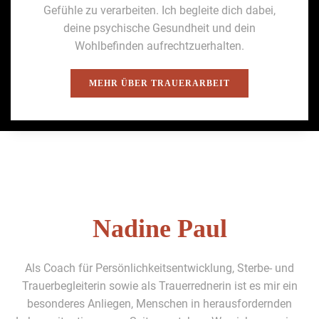
Gefüh­le zu ver­ar­beit­en. Ich begleite dich dabei,
deine psy­chis­che Gesund­heit und dein
Wohlbefind­en aufrechtzuer­hal­ten.
MEHR ÜBER TRAUER­AR­BEIT
Nadine Paul
Als Coach für Per­sön­lichkeit­sen­twick­lung, Sterbe- und
Trauer­be­glei­t­erin sowie als Trauerred­ner­in ist es mir ein
beson­deres Anliegen, Men­schen in her­aus­fordern­den