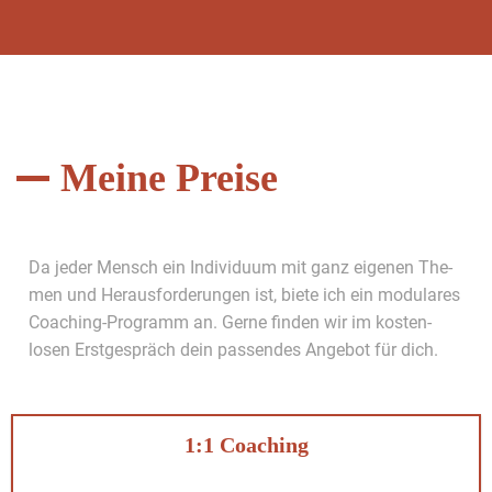
Meine Preise
Da jed­er Men­sch ein Indi­vidu­um mit ganz eige­nen The­
men und Her­aus­forderun­gen ist, biete ich ein mod­u­lares
Coach­ing-Pro­gramm an. Gerne find­en wir im kosten­
losen Erst­ge­spräch dein passendes Ange­bot für dich.
1:1 Coaching