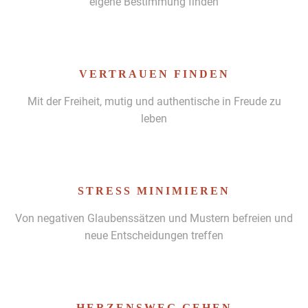
eigene Bes­tim­mung find­en
VERTRAUEN FINDEN
Mit der Frei­heit, mutig und authen­tis­che in Freude zu
leben
STRESS MINIMIEREN
Von neg­a­tiv­en Glaubenssätzen und Mustern befreien und
neue Entschei­dun­gen tre­f­fen
HERZENSWEG GEHEN