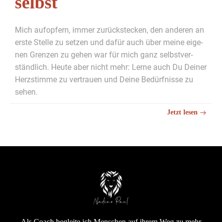
selbst
Mich aufopfern, immer zurück­steck­en, den anderen an
erste Stelle zu set­zen und dafür auch über meine eige­
nen Gren­zen zu gehen war für mich ganz selb­stver­
ständlich. Heute aber nicht mehr: Lerne auch Du Dein­er
Herzs­timme zu ver­trauen und Deine Bedürfnisse zu
sehen.
Jet­zt lesen
Als Coach begleite ich Menschen auf ihrem Weg zu mehr