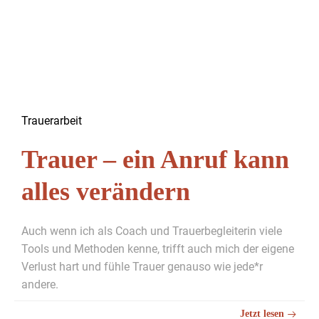
Trauer­ar­beit
Trauer – ein Anruf kann
alles verändern
Auch wenn ich als Coach und Trauer­be­glei­t­erin viele
Tools und Meth­o­d­en kenne, trifft auch mich der eigene
Ver­lust hart und füh­le Trauer genau­so wie jede*r
andere.
Jet­zt lesen