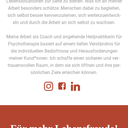
Lebenssi­t­u­a­tio­nen zur Seite zu ste­hen. Was ich an mein­er
Arbeit beson­ders schätze, Men­schen dabei zu begleit­en,
sich selb­st bess­er ken­nen­zuler­nen, sich weit­erzuen­twick­
eln und durch die Arbeit an sich selb­st zu wach­sen.
Meine Arbeit als Coach und ange­hende Heil­prak­tik­erin für
Psy­chother­a­pie basiert auf einem tiefen Ver­ständ­nis für
die indi­vidu­ellen Bedürfnisse und Her­aus­forderun­gen
mein­er Kund*innen. Ich schaffe einen sicheren und ver­
trauensvollen Raum, in dem sie sich öff­nen und ihre per­
sön­lichen Ziele erre­ichen kön­nen.