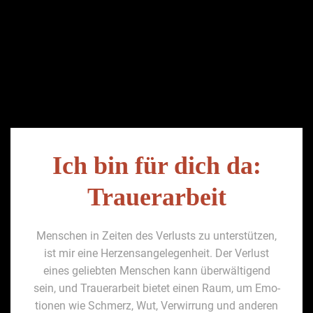
Ich bin für dich da:
Trauerarbeit
Men­schen in Zeit­en des Ver­lusts zu unter­stützen,
ist mir eine Herzen­san­gele­gen­heit. Der Ver­lust
eines geliebten Men­schen kann über­wälti­gend
sein, und Trauer­ar­beit bietet einen Raum, um Emo­
tio­nen wie Schmerz, Wut, Ver­wirrung und anderen