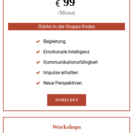
99
€
/Monat
Stärke in der Gruppe find­en
Begleitung
Emo­tionale Intel­li­genz
Kom­mu­nika­tions­fähigkeit
Impulse erhal­ten
Neue Per­spek­tiv­en
ANMELDEN
Workshops